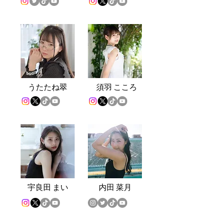
うたたね翠
須羽 こころ
宇良田 まい
内
田 菜月