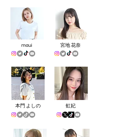
maui
宮
地 花奈
本
門 よしの
虹妃