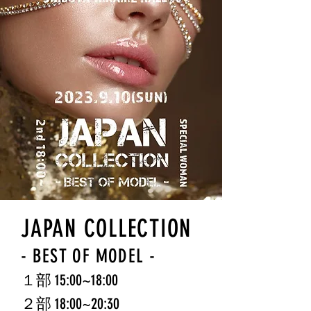
JAPAN COLLECTION​
​- B
EST OF MODEL -
１
部
15:00~18:00
２部 18
:0
0~
20
:30