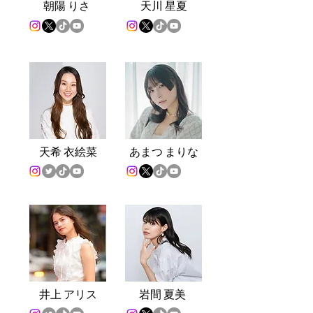
朝陽 りさ
天川 星夏
天希 衣絵菜
あ
まつ まりな
井上 アリス
岩
間 夏美