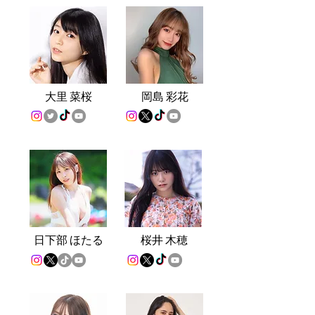
大
里 菜桜
岡
島 彩花
日下部 ほたる
桜
井 木穂