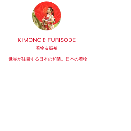
KIMONO & FURISODE
​着物
＆振袖
世界が注目する
​日本の和装。日本の
着物
や振袖の職人の技術や、着こなす女性の
美しい所作の魅力を世界に向けて配信！
Exhibition BOOTH