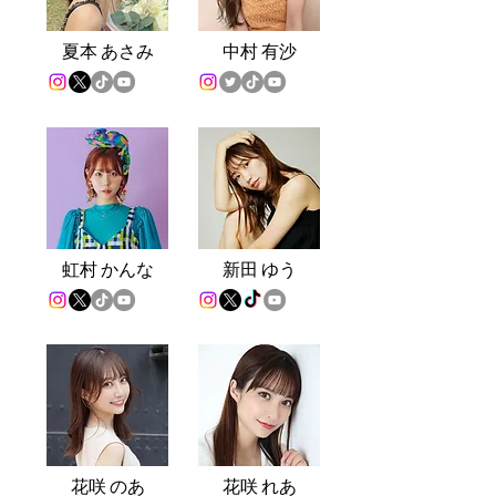
夏
本 あさみ
中村 有沙
虹
村 かんな
新田 ゆう
花
咲 のあ
花咲 れあ