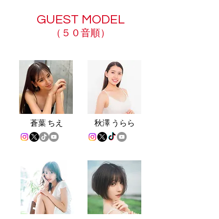
GUEST MODEL
（５０音順）
蒼葉 ちえ
秋澤 うらら