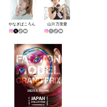
や
なぎばころん
山
川 万里愛